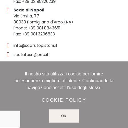
Fax: +39 02 95326239
Sede di Napoli
Via Emilia, 77
80038 Pomigliano d'Arco (NA)
Phone: +39 081 8843651
Fax: +39 081 3296833
info@scafutopistoni.it
scafutosrl@pec.it
Il nostro sito utilizza i cookie per fornire
© 2023 SCAFUTO S.R.L. | TUTTI I DIRITTI RISERVATI | P.
un'esperienza migliore all'utente. Continuando la
IVA 03536691219
navigazione accetti l'uso degli stessi.
Registro delle imprese: NAPOLI, Sezione ORDINARIA,
16/11/1998, Numero REA: NA-608490 - Capitale sociale:
COOKIE POLICY
60.000,00 i.v
OK