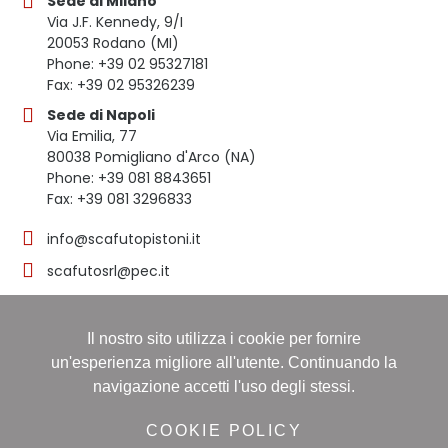
Sede di Milano
Via J.F. Kennedy, 9/I
20053 Rodano (MI)
Phone: +39 02 95327181
Fax: +39 02 95326239
Sede di Napoli
Via Emilia, 77
80038 Pomigliano d'Arco (NA)
Phone: +39 081 8843651
Fax: +39 081 3296833
info@scafutopistoni.it
scafutosrl@pec.it
Il nostro sito utilizza i cookie per fornire
© 2023 SCAFUTO S.R.L. | TUTTI I DIRITTI RISERVATI | P.
un'esperienza migliore all'utente. Continuando la
IVA 03536691219
navigazione accetti l'uso degli stessi.
Registro delle imprese: NAPOLI, Sezione ORDINARIA,
16/11/1998, Numero REA: NA-608490 - Capitale sociale:
COOKIE POLICY
60.000,00 i.v