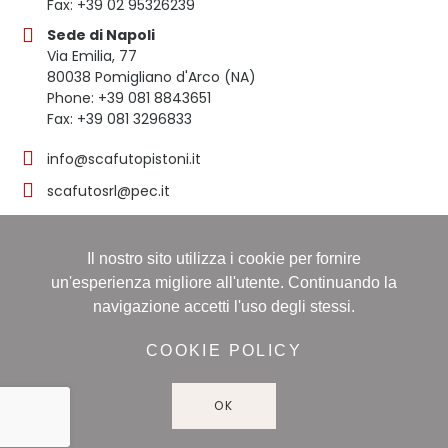
Fax: +39 02 95326239
Sede di Napoli
Via Emilia, 77
80038 Pomigliano d'Arco (NA)
Phone: +39 081 8843651
Fax: +39 081 3296833
info@scafutopistoni.it
scafutosrl@pec.it
Il nostro sito utilizza i cookie per fornire
© 2023 SCAFUTO S.R.L. | TUTTI I DIRITTI RISERVATI | P.
un'esperienza migliore all'utente. Continuando la
IVA 03536691219
navigazione accetti l'uso degli stessi.
Registro delle imprese: NAPOLI, Sezione ORDINARIA,
16/11/1998, Numero REA: NA-608490 - Capitale sociale:
COOKIE POLICY
60.000,00 i.v
OK