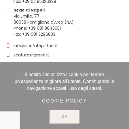
Fax: +39 02 95326239
Sede di Napoli
Via Emilia, 77
80038 Pomigliano d'Arco (NA)
Phone: +39 081 8843651
Fax: +39 081 3296833
info@scafutopistoni.it
scafutosrl@pec.it
Il nostro sito utilizza i cookie per fornire
© 2023 SCAFUTO S.R.L. | TUTTI I DIRITTI RISERVATI | P.
un'esperienza migliore all'utente. Continuando la
IVA 03536691219
navigazione accetti l'uso degli stessi.
Registro delle imprese: NAPOLI, Sezione ORDINARIA,
16/11/1998, Numero REA: NA-608490 - Capitale sociale:
COOKIE POLICY
60.000,00 i.v
OK