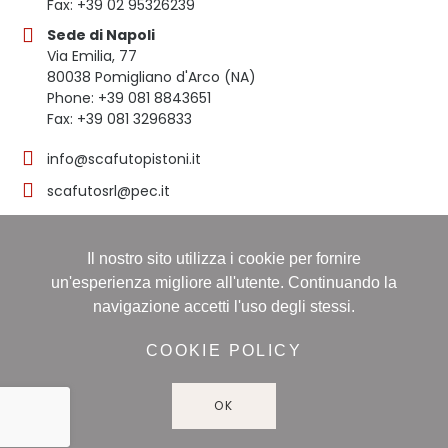
Fax: +39 02 95326239
Sede di Napoli
Via Emilia, 77
80038 Pomigliano d'Arco (NA)
Phone: +39 081 8843651
Fax: +39 081 3296833
info@scafutopistoni.it
scafutosrl@pec.it
Il nostro sito utilizza i cookie per fornire
© 2023 SCAFUTO S.R.L. | TUTTI I DIRITTI RISERVATI | P.
un'esperienza migliore all'utente. Continuando la
IVA 03536691219
navigazione accetti l'uso degli stessi.
Registro delle imprese: NAPOLI, Sezione ORDINARIA,
16/11/1998, Numero REA: NA-608490 - Capitale sociale:
COOKIE POLICY
60.000,00 i.v
OK