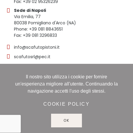
Fax: +39 02 95326239
Sede di Napoli
Via Emilia, 77
80038 Pomigliano d'Arco (NA)
Phone: +39 081 8843651
Fax: +39 081 3296833
info@scafutopistoni.it
scafutosrl@pec.it
Il nostro sito utilizza i cookie per fornire
© 2023 SCAFUTO S.R.L. | TUTTI I DIRITTI RISERVATI | P.
un'esperienza migliore all'utente. Continuando la
IVA 03536691219
navigazione accetti l'uso degli stessi.
Registro delle imprese: NAPOLI, Sezione ORDINARIA,
16/11/1998, Numero REA: NA-608490 - Capitale sociale:
COOKIE POLICY
60.000,00 i.v
OK