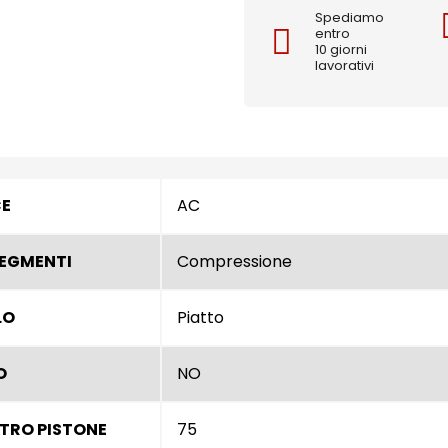
Spediamo
entro
10 giorni
lavorativi
CE
AC
SEGMENTI
Compressione
LO
Piatto
O
NO
TRO PISTONE
75