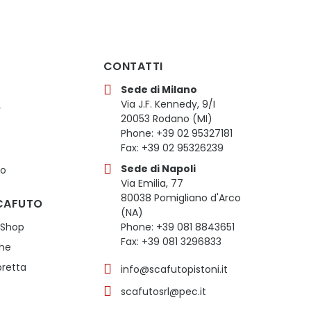
CONTATTI
Sede di Milano
Via J.F. Kennedy, 9/I
y
20053 Rodano (MI)
Phone: +39 02 95327181
Fax: +39 02 95326239
Sede di Napoli
to
Via Emilia, 77
80038 Pomigliano d'Arco
CAFUTO
(NA)
 Shop
Phone: +39 081 8843651
Fax: +39 081 3296833
che
retta
info@scafutopistoni.it
scafutosrl@pec.it