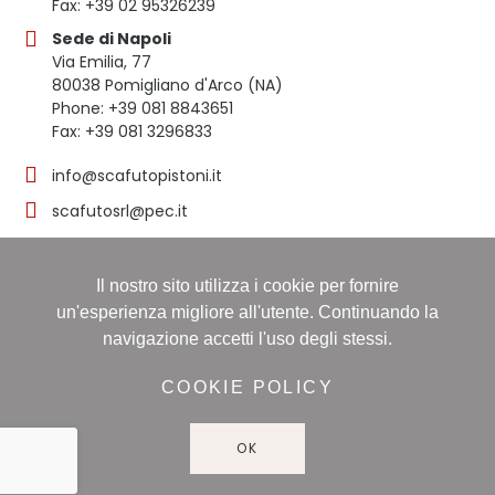
Fax: +39 02 95326239
Sede di Napoli
Via Emilia, 77
80038 Pomigliano d'Arco (NA)
Phone: +39 081 8843651
Fax: +39 081 3296833
info@scafutopistoni.it
scafutosrl@pec.it
Il nostro sito utilizza i cookie per fornire
© 2023 SCAFUTO S.R.L. | TUTTI I DIRITTI RISERVATI | P.
un'esperienza migliore all'utente. Continuando la
IVA 03536691219
navigazione accetti l'uso degli stessi.
Registro delle imprese: NAPOLI, Sezione ORDINARIA,
16/11/1998, Numero REA: NA-608490 - Capitale sociale:
COOKIE POLICY
60.000,00 i.v
OK