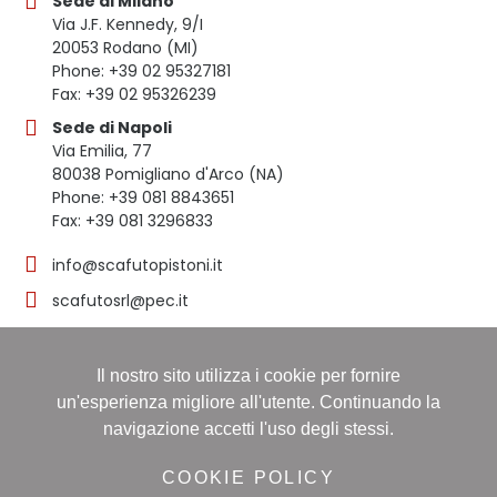
Sede di Milano
Via J.F. Kennedy, 9/I
20053 Rodano (MI)
Phone: +39 02 95327181
Fax: +39 02 95326239
Sede di Napoli
Via Emilia, 77
80038 Pomigliano d'Arco (NA)
Phone: +39 081 8843651
Fax: +39 081 3296833
info@scafutopistoni.it
scafutosrl@pec.it
Il nostro sito utilizza i cookie per fornire
© 2023 SCAFUTO S.R.L. | TUTTI I DIRITTI RISERVATI | P.
un'esperienza migliore all'utente. Continuando la
IVA 03536691219
navigazione accetti l'uso degli stessi.
Registro delle imprese: NAPOLI, Sezione ORDINARIA,
16/11/1998, Numero REA: NA-608490 - Capitale sociale:
COOKIE POLICY
60.000,00 i.v