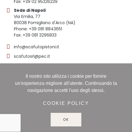
Fax: +39 02 95326239
Sede di Napoli
Via Emilia, 77
80038 Pomigliano d'Arco (NA)
Phone: +39 081 8843651
Fax: +39 081 3296833
info@scafutopistoni.it
scafutosrl@pec.it
Il nostro sito utilizza i cookie per fornire
© 2023 SCAFUTO S.R.L. | TUTTI I DIRITTI RISERVATI | P.
un'esperienza migliore all'utente. Continuando la
IVA 03536691219
navigazione accetti l'uso degli stessi.
Registro delle imprese: NAPOLI, Sezione ORDINARIA,
16/11/1998, Numero REA: NA-608490 - Capitale sociale:
COOKIE POLICY
60.000,00 i.v
OK