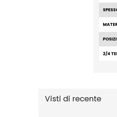
SPESS
MATER
POSIZ
2/4 T
Visti di recente