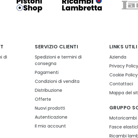
NT
SERVIZIO CLIENTI
LINKS UTILI
i di
Spedizioni e termini di
Azienda
consegna
Privacy Polic
Pagamenti
Cookie Policy
Condizioni di vendita
Contattaci
Distribuzione
Mappa del si
Offerte
GRUPPO S
Nuovi prodotti
Autenticazione
Motoricambi
Il mio account
Fasce elasti
Ricambi lamb