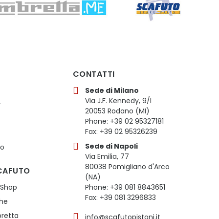
CONTATTI
Sede di Milano
Via J.F. Kennedy, 9/I
y
20053 Rodano (MI)
Phone: +39 02 95327181
Fax: +39 02 95326239
Sede di Napoli
to
Via Emilia, 77
80038 Pomigliano d'Arco
CAFUTO
(NA)
 Shop
Phone: +39 081 8843651
Fax: +39 081 3296833
che
retta
info@scafutopistoni.it