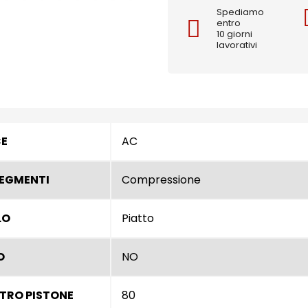
Spediamo
entro
10 giorni
lavorativi
CE
AC
SEGMENTI
Compressione
LO
Piatto
O
NO
TRO PISTONE
80