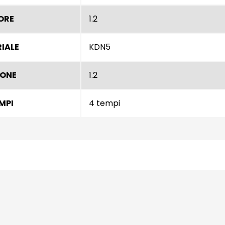
ORE
1.2
IALE
KDN5
IONE
1.2
EMPI
4 tempi