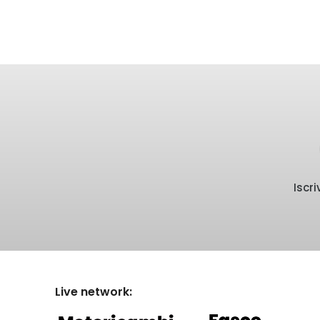
Iscr
Live network: