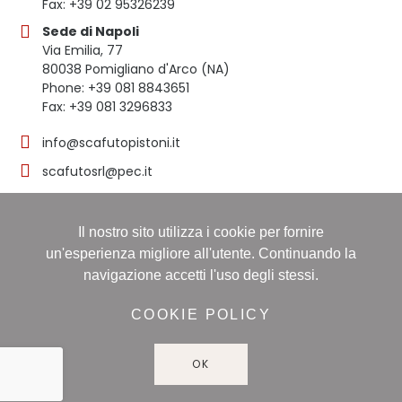
Fax: +39 02 95326239
Sede di Napoli
Via Emilia, 77
80038 Pomigliano d'Arco (NA)
Phone: +39 081 8843651
Fax: +39 081 3296833
info@scafutopistoni.it
scafutosrl@pec.it
Il nostro sito utilizza i cookie per fornire
© 2023 SCAFUTO S.R.L. | TUTTI I DIRITTI RISERVATI | P.
un'esperienza migliore all'utente. Continuando la
IVA 03536691219
navigazione accetti l'uso degli stessi.
Registro delle imprese: NAPOLI, Sezione ORDINARIA,
16/11/1998, Numero REA: NA-608490 - Capitale sociale:
COOKIE POLICY
60.000,00 i.v
OK