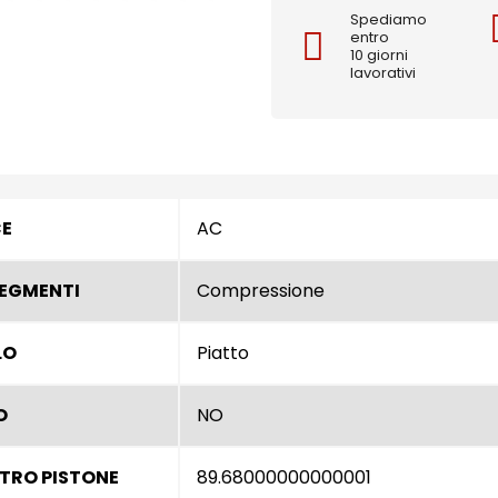
Spediamo
entro
10 giorni
lavorativi
CE
AC
SEGMENTI
Compressione
LO
Piatto
O
NO
TRO PISTONE
89.68000000000001