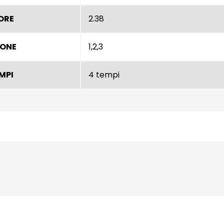
ORE
2.38
IONE
1,2,3
EMPI
4 tempi