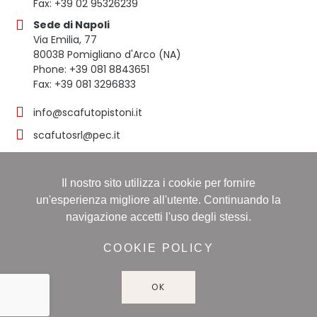
Fax: +39 02 95326239
Sede di Napoli
Via Emilia, 77
80038 Pomigliano d'Arco (NA)
Phone: +39 081 8843651
Fax: +39 081 3296833
info@scafutopistoni.it
scafutosrl@pec.it
Il nostro sito utilizza i cookie per fornire
© 2023 SCAFUTO S.R.L. | TUTTI I DIRITTI RISERVATI | P.
un'esperienza migliore all'utente. Continuando la
IVA 03536691219
navigazione accetti l'uso degli stessi.
Registro delle imprese: NAPOLI, Sezione ORDINARIA,
16/11/1998, Numero REA: NA-608490 - Capitale sociale:
COOKIE POLICY
60.000,00 i.v
OK