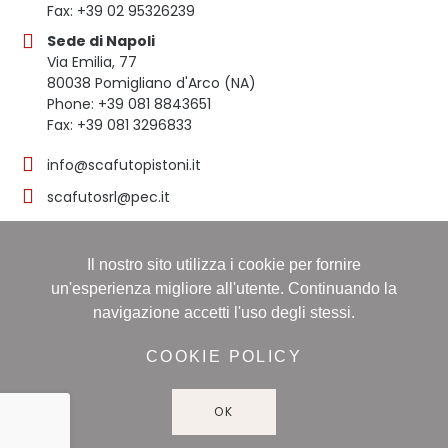
Fax: +39 02 95326239
Sede di Napoli
Via Emilia, 77
80038 Pomigliano d'Arco (NA)
Phone: +39 081 8843651
Fax: +39 081 3296833
info@scafutopistoni.it
scafutosrl@pec.it
Il nostro sito utilizza i cookie per fornire
© 2023 SCAFUTO S.R.L. | TUTTI I DIRITTI RISERVATI | P.
un'esperienza migliore all'utente. Continuando la
IVA 03536691219
navigazione accetti l'uso degli stessi.
Registro delle imprese: NAPOLI, Sezione ORDINARIA,
16/11/1998, Numero REA: NA-608490 - Capitale sociale:
COOKIE POLICY
60.000,00 i.v
OK