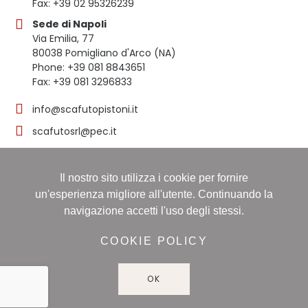
Fax: +39 02 95326239
Sede di Napoli
Via Emilia, 77
80038 Pomigliano d'Arco (NA)
Phone: +39 081 8843651
Fax: +39 081 3296833
info@scafutopistoni.it
scafutosrl@pec.it
Il nostro sito utilizza i cookie per fornire
© 2023 SCAFUTO S.R.L. | TUTTI I DIRITTI RISERVATI | P.
un'esperienza migliore all'utente. Continuando la
IVA 03536691219
navigazione accetti l'uso degli stessi.
Registro delle imprese: NAPOLI, Sezione ORDINARIA,
16/11/1998, Numero REA: NA-608490 - Capitale sociale:
COOKIE POLICY
60.000,00 i.v
OK